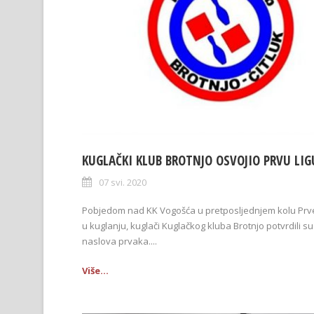
KUGLAČKI KLUB BROTNJO OSVOJIO PRVU LIG
07 svi. 2020
Pobjedom nad KK Vogošća u pretposljednjem kolu Prve 
u kuglanju, kuglači Kuglačkog kluba Brotnjo potvrdili s
naslova prvaka....
Više...