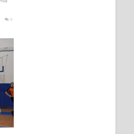
 Prve
0