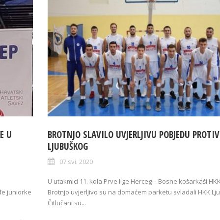
E U
BROTNJO SLAVILO UVJERLJIVU POBJEDU PROTIV
LJUBUŠKOG
07 svi. 2020
o
U utakmici 11. kola Prve lige Herceg – Bosne košarkaši HK
đe juniorke
Brotnjo uvjerljivo su na domaćem parketu svladali HKK Lju
Čitlučani su...