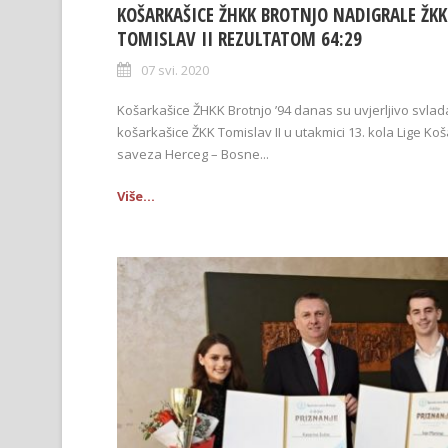
KOŠARKAŠICE ŽHKK BROTNJO NADIGRALE ŽKK
TOMISLAV II REZULTATOM 64:29
07 svi. 2020
Košarkašice ŽHKK Brotnjo ’94 danas su uvjerljivo svlad
košarkašice ŽKK Tomislav II u utakmici 13. kola Lige Ko
saveza Herceg – Bosne...
Više...