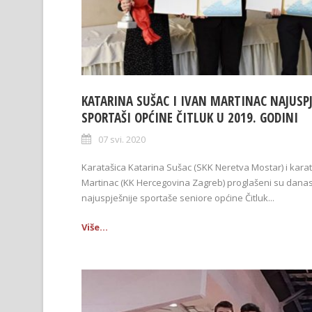
KATARINA SUŠAC I IVAN MARTINAC NAJUSPJ
SPORTAŠI OPĆINE ČITLUK U 2019. GODINI
07 svi. 2020
Karatašica Katarina Sušac (SKK Neretva Mostar) i kara
Martinac (KK Hercegovina Zagreb) proglašeni su dana
najuspješnije sportaše seniore općine Čitluk...
Više...