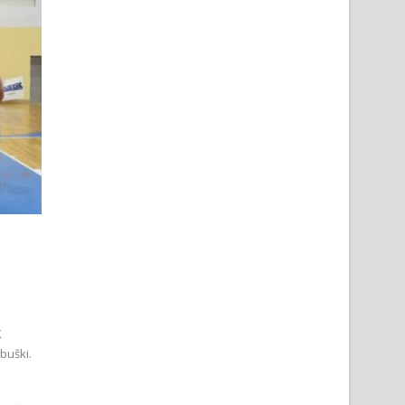
K
buški.