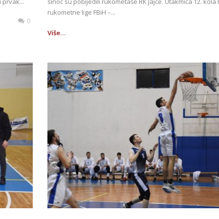
 prvak...
sinoć su pobijedili rukometaše RK Jajce. Utakmica 12. kola
rukometne lige FBiH –...
0
Više...