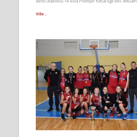
derbi utakmicu 14. kola Premijer futsal lige BiH. Aktualni
Više...