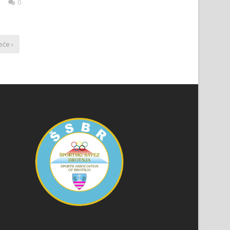
0
eće ›