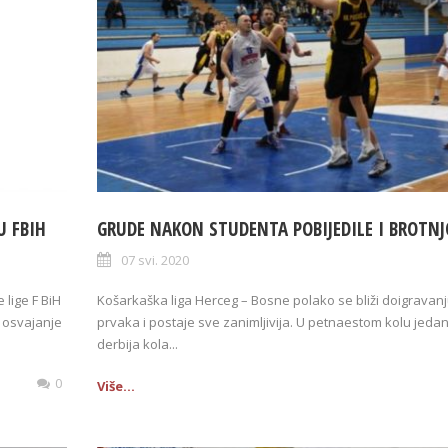
U FBIH
GRUDE NAKON STUDENTA POBIJEDILE I BROTNJ
07 svi. 2020
lige F BiH
Košarkaška liga Herceg – Bosne polako se bliži doigravanj
u osvajanje
prvaka i postaje sve zanimljivija. U petnaestom kolu jeda
derbija kola...
0
Više...