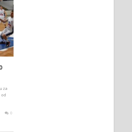
O
u za
n od
0