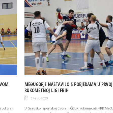
IVOM
MEĐUGORJE NASTAVILO S POBJEDAMA U PRVOJ
RUKOMETNOJ LIGI FBIH
07 svi. 2020
 odigrali
U Gradskoj sportskoj dvorani Čitluk, rukometaši HRK Međ