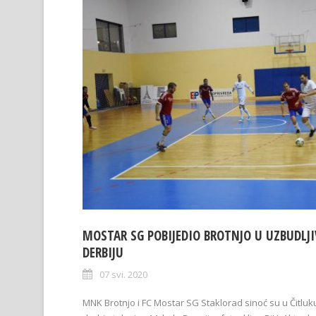
MOSTAR SG POBIJEDIO BROTNJO U UZBUDLJ
DERBIJU
07 svi. 2020
MNK Brotnjo i FC Mostar SG Staklorad sinoć su u Čitluku