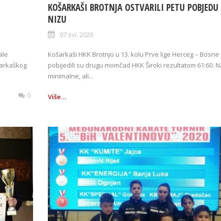
KOŠARKAŠI BROTNJA OSTVARILI PETU POBJEDU
NIZU
07 svi. 2020
ale
Košarkaši HKK Brotnjo u 13. kolu Prve lige Herceg – Bosne
šarkaškog
pobijedili su drugu momčad HKK Široki rezultatom 61:60. 
minimalne, ali...
0
Više...