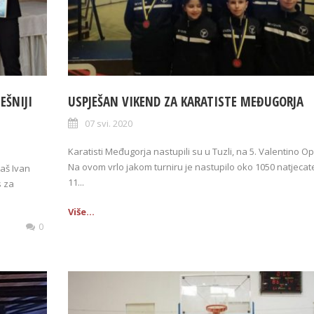
EŠNIJI
USPJEŠAN VIKEND ZA KARATISTE MEĐUGORJA
07 svi. 2020
Karatisti Međugorja nastupili su u Tuzli, na 5. Valentino O
Na ovom vrlo jakom turniru je nastupilo oko 1050 natjecate
taš Ivan
11...
s za
Više...
0