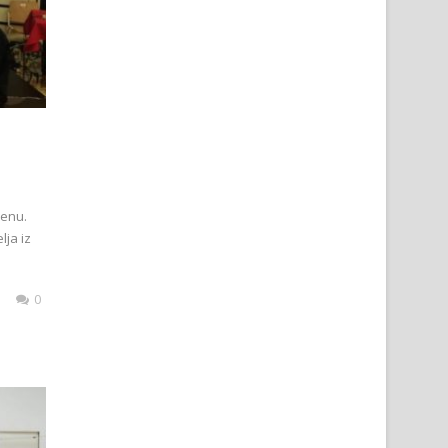
penu.
lja iz
0