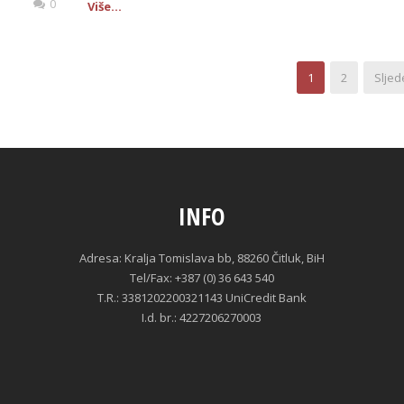
0
Više...
1
2
Sljed
INFO
Adresa: Kralja Tomislava bb, 88260 Čitluk, BiH
Tel/Fax: +387 (0) 36 643 540
T.R.: 3381202200321143 UniCredit Bank
I.d. br.: 4227206270003