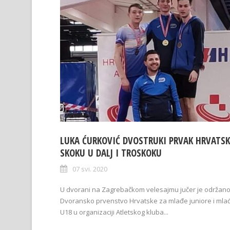
LUKA ĆURKOVIĆ DVOSTRUKI PRVAK HRVATSK
SKOKU U DALJ I TROSKOKU
07 svi. 2020
U dvorani na Zagrebačkom velesajmu jučer je održan
Dvoransko prvenstvo Hrvatske za mlađe juniore i mla
U18 u organizaciji Atletskog kluba...