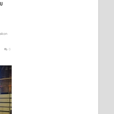
 U
Nakon
0