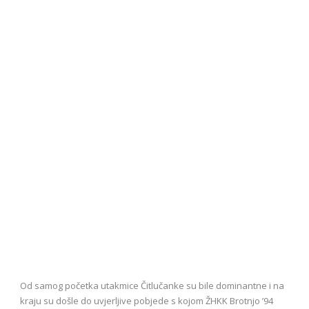
Od samog početka utakmice Čitlučanke su bile dominantne i na
kraju su došle do uvjerljive pobjede s kojom ŽHKK Brotnjo ’94