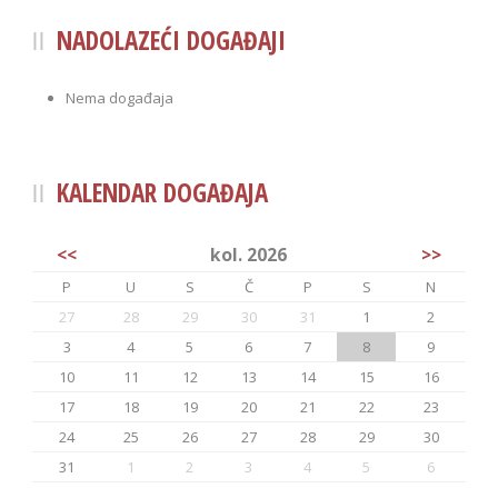
NADOLAZEĆI DOGAĐAJI
Nema događaja
KALENDAR DOGAĐAJA
<<
kol. 2026
>>
P
U
S
Č
P
S
N
27
28
29
30
31
1
2
3
4
5
6
7
8
9
10
11
12
13
14
15
16
17
18
19
20
21
22
23
24
25
26
27
28
29
30
31
1
2
3
4
5
6