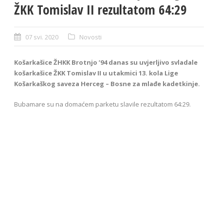
ŽKK Tomislav II rezultatom 64:29
07 svi. 2020
Novosti
Košarkašice ŽHKK Brotnjo ’94 danas su uvjerljivo svladale
košarkašice ŽKK Tomislav II u utakmici 13. kola Lige
Košarkaškog saveza Herceg – Bosne za mlađe kadetkinje.
Bubamare su na domaćem parketu slavile rezultatom 64:29.