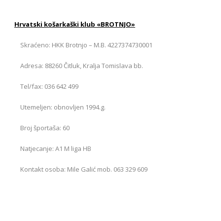
Hrvatski košarkaški klub «BROTNJO»
Skraćeno: HKK Brotnjo – M.B. 4227374730001
Adresa: 88260 Čitluk, Kralja Tomislava bb.
Tel/fax: 036 642 499
Utemeljen: obnovljen 1994.g.
Broj športaša: 60
Natjecanje: A1 M liga HB
Kontakt osoba: Mile Galić mob. 063 329 609