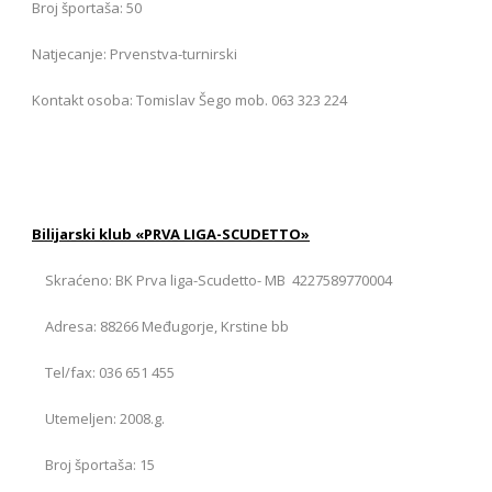
Broj športaša: 50
Natjecanje: Prvenstva-turnirski
Kontakt osoba: Tomislav Šego mob. 063 323 224
Bilijarski klub «PRVA LIGA-SCUDETTO»
Skraćeno: BK Prva liga-Scudetto- MB 4227589770004
Adresa: 88266 Međugorje, Krstine bb
Tel/fax: 036 651 455
Utemeljen: 2008.g.
Broj športaša: 15