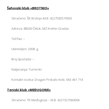
Šahovski klub «BROTNJO
»
Skraćeno: ŠK Brotnjo-M.B. 4227583570003
Adresa: 88260 Čitluk, MZ Krehin Gradac
Tel/fax: –
Utemeljen: 2008. g.
Broj športaša: –
Natjecanja: Turnirski
Kontakt osoba: Dragan Prskalo mob. 063 461 714
Teniski klub «MEĐUGORJE»
Skraćeno: TK Međugorje – M.B. 4227327060006