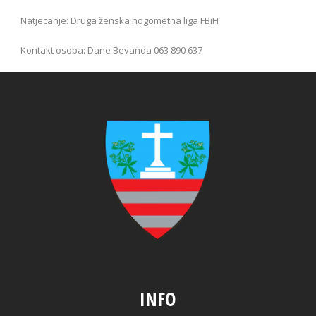
Natjecanje: Druga ženska nogometna liga FBiH
Kontakt osoba: Dane Bevanda 063 890 637
INFO