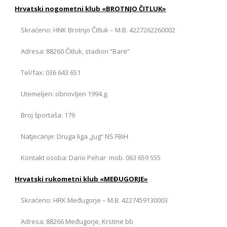
Hrvatski nogometni klub «BROTNJO ČITLUK»
Skraćeno: HNK Brotnjo Čitluk – M.B. 4227262260002
Adresa: 88260 Čitluk, stadion “Bare”
Tel/fax: 036 643 651
Utemeljen: obnovljen 1994.g.
Broj športaša: 179
Natjecanje: Druga liga „Jug“ NS FBiH
Kontakt osoba: Dario Pehar mob. 063 659 555
Hrvatski rukometni klub «MEĐUGORJE»
Skraćeno: HRK Međugorje – M.B. 4227459130003
Adresa: 88266 Međugorje, Krstine bb