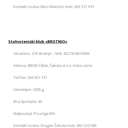
Kontakt osoba: Bero Marinčić mob. 063 372 973
Stolnoteniski klub «BROTNJO»
Skraćeno: STK Brotnjo – M.B. 4227474010006
Adresa: 88260 Čitluk, Šakota d.o.o. Indus.zona
Tel/fax: 036 651 731
Utemeljen: 2005.g.
Broj športaša: 40
Natjecanja: Prva liga BiH
Kontakt osoba: Dragan Šakota mob. 063 320 589