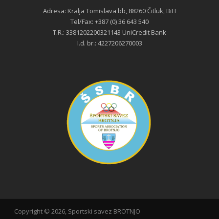
Adresa: Kralja Tomislava bb, 88260 Čitluk, BiH
Tel/Fax: +387 (0) 36 643 540
T.R.: 3381202200321143 UniCredit Bank
I.d. br.: 4227206270003
Copyright ©
2026, Sportski savez BROTNJO