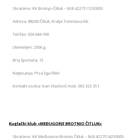
Skraćeno: KK Brotnjo-Čitluk – M.B.4227511230003
Adresa: 88260 Čitluk, Kralja Tomislava bb
Tel/fax: 036 644 390
Utemeljen: 2006.g.
Broj športaša: 15
Natjecanja: Prva liga FBiH
Kontakt osoba: Ivan Vlaičević mob. 063 323 351
Kuglački klub «MEĐUGORJE BROTNJO ČITLUK»
Skraćeno: KK Međugorje Brotnjo Čitluk – M.B.4227514250005