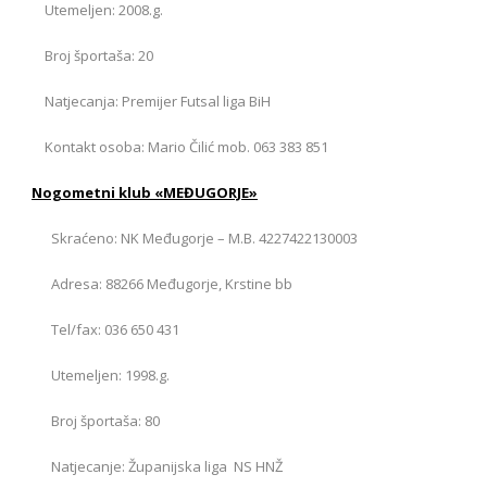
Utemeljen: 2008.g.
Broj športaša: 20
Natjecanja: Premijer Futsal liga BiH
Kontakt osoba: Mario Čilić mob. 063 383 851
Nogometni klub «MEĐUGORJE»
Skraćeno: NK Međugorje – M.B. 4227422130003
Adresa: 88266 Međugorje, Krstine bb
Tel/fax: 036 650 431
Utemeljen: 1998.g.
Broj športaša: 80
Natjecanje: Županijska liga NS HNŽ