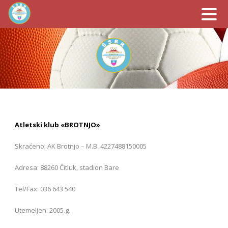
Atletski klub «BROTNJO»
Skraćeno: AK Brotnjo – M.B. 4227488150005
Adresa: 88260 Čitluk, stadion Bare
Tel/Fax: 036 643 540
Utemeljen: 2005.g.