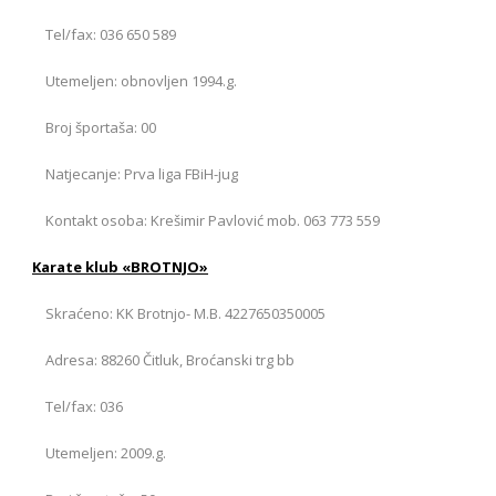
Tel/fax: 036 650 589
Utemeljen: obnovljen 1994.g.
Broj športaša: 00
Natjecanje: Prva liga FBiH-jug
Kontakt osoba: Krešimir Pavlović mob. 063 773 559
Karate klub «BROTNJO»
Skraćeno: KK Brotnjo- M.B. 4227650350005
Adresa: 88260 Čitluk, Broćanski trg bb
Tel/fax: 036
Utemeljen: 2009.g.