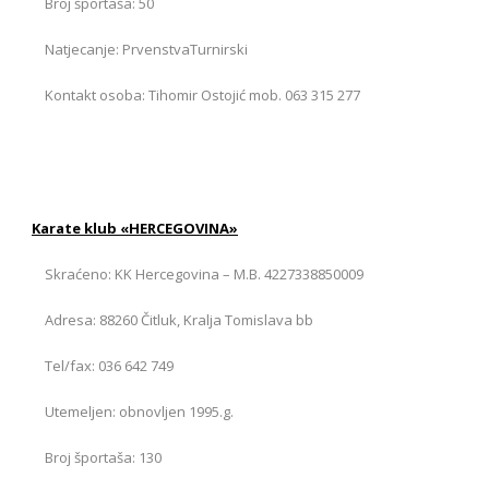
Broj športaša: 50
Natjecanje: PrvenstvaTurnirski
Kontakt osoba: Tihomir Ostojić mob. 063 315 277
Karate klub «HERCEGOVINA»
Skraćeno: KK Hercegovina – M.B. 4227338850009
Adresa: 88260 Čitluk, Kralja Tomislava bb
Tel/fax: 036 642 749
Utemeljen: obnovljen 1995.g.
Broj športaša: 130