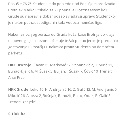
Posušje 76:75. Student je do pobjede nad Posušjem predvodio
Brotnjak Marko Prskalo sa 23 poena, a u četrnaestom kolu
Grude su napravile dobar posao svladavši upravo Student koji
je nakon petnaest odigranih kola vodeća momčad lige.
Nakon sinoćnjeg poraza od Gruda košarkaše Brotnja do kraja
osnovnog dijela sezone očekuje težak posao jer im je preostalo
gostovanje u Posušju i utakmica protiv Studenta na domaćem
parketu.
HKK Brotnjo:
Ćavar 15, Marković 12, Stipanović 2, Luburić 11,
Buhač 4, Jelić 6, M. Šušak 5, Buljan, I. Šušak 7, Čović 10. Trener:
Ante Prce.
HKK Grude:
Leko 10, N. Andrijanić 16, Z. Galić 12, M. Andrijanić 6,
Mikulić 26, Alpeza 2, Bošnjak, Banožić, Palac, Odak, B. Galić 3.
Trener: Igor Jelić.
Citluk.ba