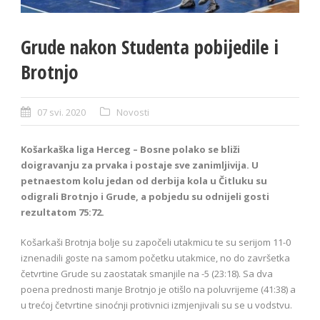
Grude nakon Studenta pobijedile i
Brotnjo
07 svi. 2020
Novosti
Košarkaška liga Herceg – Bosne polako se bliži
doigravanju za prvaka i postaje sve zanimljivija. U
petnaestom kolu jedan od derbija kola u Čitluku su
odigrali Brotnjo i Grude, a pobjedu su odnijeli gosti
rezultatom 75:72.
Košarkaši Brotnja bolje su započeli utakmicu te su serijom 11-0
iznenadili goste na samom početku utakmice, no do završetka
četvrtine Grude su zaostatak smanjile na -5 (23:18). Sa dva
poena prednosti manje Brotnjo je otišlo na poluvrijeme (41:38) a
u trećoj četvrtine sinoćnji protivnici izmjenjivali su se u vodstvu.