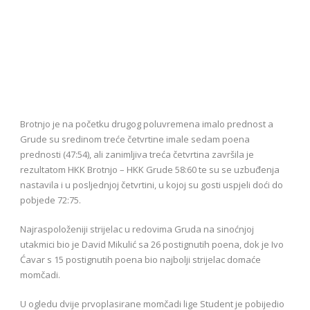
Brotnjo je na početku drugog poluvremena imalo prednost a
Grude su sredinom treće četvrtine imale sedam poena
prednosti (47:54), ali zanimljiva treća četvrtina završila je
rezultatom HKK Brotnjo – HKK Grude 58:60 te su se uzbuđenja
nastavila i u posljednjoj četvrtini, u kojoj su gosti uspjeli doći do
pobjede 72:75.
Najraspoloženiji strijelac u redovima Gruda na sinoćnjoj
utakmici bio je David Mikulić sa 26 postignutih poena, dok je Ivo
Ćavar s 15 postignutih poena bio najbolji strijelac domaće
momčadi.
U ogledu dvije prvoplasirane momčadi lige Student je pobijedio