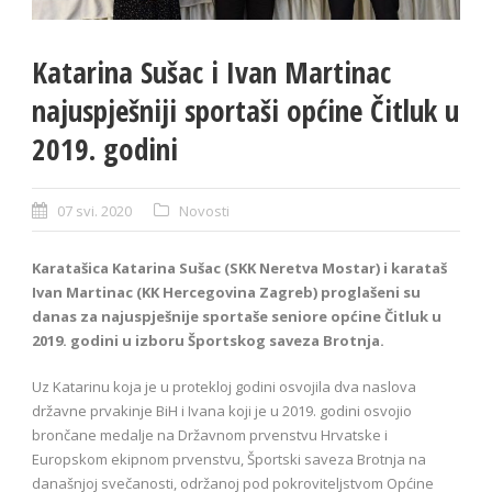
Katarina Sušac i Ivan Martinac
najuspješniji sportaši općine Čitluk u
2019. godini
07 svi. 2020
Novosti
Karatašica Katarina Sušac (SKK Neretva Mostar) i karataš
Ivan Martinac (KK Hercegovina Zagreb) proglašeni su
danas za najuspješnije sportaše seniore općine Čitluk u
2019. godini u izboru Športskog saveza Brotnja.
Uz Katarinu koja je u protekloj godini osvojila dva naslova
državne prvakinje BiH i Ivana koji je u 2019. godini osvojio
brončane medalje na Državnom prvenstvu Hrvatske i
Europskom ekipnom prvenstvu, Športski saveza Brotnja na
današnjoj svečanosti, održanoj pod pokroviteljstvom Općine