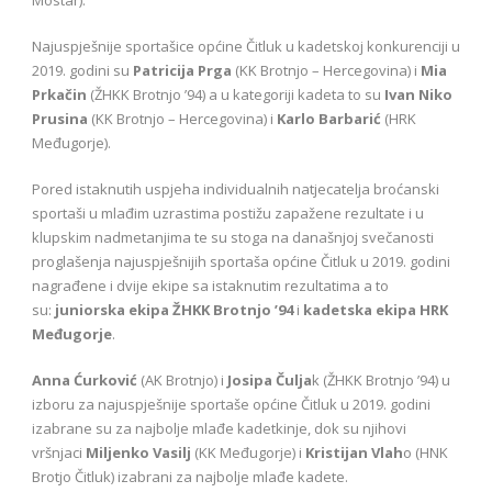
Najuspješnije sportašice općine Čitluk u kadetskoj konkurenciji u
2019. godini su
Patricija Prga
(KK Brotnjo – Hercegovina) i
Mia
Prkačin
(ŽHKK Brotnjo ’94) a u kategoriji kadeta to su
Ivan Niko
Prusina
(KK Brotnjo – Hercegovina) i
Karlo Barbarić
(HRK
Međugorje).
Pored istaknutih uspjeha individualnih natjecatelja broćanski
sportaši u mlađim uzrastima postižu zapažene rezultate i u
klupskim nadmetanjima te su stoga na današnjoj svečanosti
proglašenja najuspješnijih sportaša općine Čitluk u 2019. godini
nagrađene i dvije ekipe sa istaknutim rezultatima a to
su:
juniorska ekipa ŽHKK Brotnjo
’94
i
kadetska ekipa HRK
Međugorje
.
Anna Ćurković
(AK Brotnjo) i
Josipa Čulja
k (ŽHKK Brotnjo ’94) u
izboru za najuspješnije sportaše općine Čitluk u 2019. godini
izabrane su za najbolje mlađe kadetkinje, dok su njihovi
vršnjaci
Miljenko Vasilj
(KK Međugorje) i
Kristijan Vlah
o (HNK
Brotjo Čitluk) izabrani za najbolje mlađe kadete.