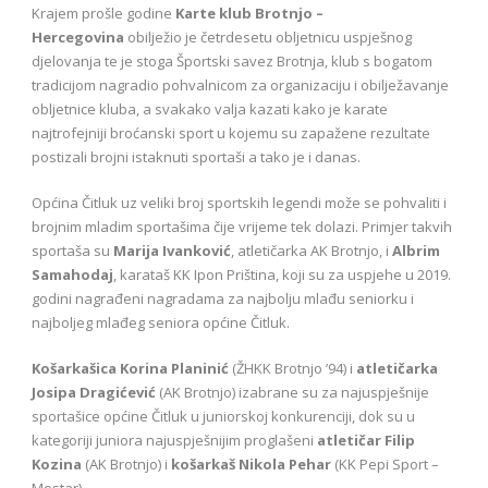
Krajem prošle godine
Karte klub Brotnjo –
Hercegovina
obilježio je četrdesetu obljetnicu uspješnog
djelovanja te je stoga Športski savez Brotnja, klub s bogatom
tradicijom nagradio pohvalnicom za organizaciju i obilježavanje
obljetnice kluba, a svakako valja kazati kako je karate
najtrofejniji broćanski sport u kojemu su zapažene rezultate
postizali brojni istaknuti sportaši a tako je i danas.
Općina Čitluk uz veliki broj sportskih legendi može se pohvaliti i
brojnim mladim sportašima čije vrijeme tek dolazi. Primjer takvih
sportaša su
Marija Ivanković
, atletičarka AK Brotnjo, i
Albrim
Samahodaj
, karataš KK Ipon Priština, koji su za uspjehe u 2019.
godini nagrađeni nagradama za najbolju mlađu seniorku i
najboljeg mlađeg seniora općine Čitluk.
Košarkašica Korina Planinić
(ŽHKK Brotnjo ’94) i
atletičarka
Josipa Dragićević
(AK Brotnjo) izabrane su za najuspješnije
sportašice općine Čitluk u juniorskoj konkurenciji, dok su u
kategoriji juniora najuspješnijim proglašeni
atletičar Filip
Kozina
(AK Brotnjo) i
košarkaš Nikola Pehar
(KK Pepi Sport –
Mostar).