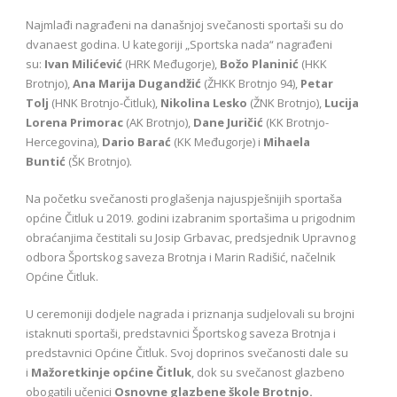
Najmlađi nagrađeni na današnjoj svečanosti sportaši su do
dvanaest godina. U kategoriji „Sportska nada“ nagrađeni
su:
Ivan Milićević
(HRK Međugorje),
Božo Planinić
(HKK
Brotnjo),
Ana Marija Dugandžić
(ŽHKK Brotnjo 94),
Petar
Tolj
(HNK Brotnjo-Čitluk),
Nikolina Lesko
(ŽNK Brotnjo),
Lucija
Lorena Primorac
(AK Brotnjo),
Dane Juričić
(KK Brotnjo-
Hercegovina),
Dario Barać
(KK Međugorje) i
Mihaela
Buntić
(ŠK Brotnjo).
Na početku svečanosti proglašenja najuspješnijih sportaša
općine Čitluk u 2019. godini izabranim sportašima u prigodnim
obraćanjima čestitali su Josip Grbavac, predsjednik Upravnog
odbora Športskog saveza Brotnja i Marin Radišić, načelnik
Općine Čitluk.
U ceremoniji dodjele nagrada i priznanja sudjelovali su brojni
istaknuti sportaši, predstavnici Športskog saveza Brotnja i
predstavnici Općine Čitluk. Svoj doprinos svečanosti dale su
i
Mažoretkinje općine Čitluk
, dok su svečanost glazbeno
obogatili učenici
Osnovne glazbene škole Brotnjo.