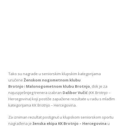
Tako su nagrade u seniorskim klupskim kategorijama
uručene
Ženskom nogometnom klubu
Brotnjo
i
Malonogometnom klubu Brotnjo
, dok je za
najuspješnijeg trenera izabran
Dalibor Vučić
(KK Brotnjo –
Hercegovina) koji postiže zapažene rezultate u radu s mlađim
kategorijama KK Brotnjo – Hercegovina.
Za izniman rezultat postignut u klupskom seniorskom sportu
nagrađena je
ženska ekipa KK Brotnjo – Hercegovina
u