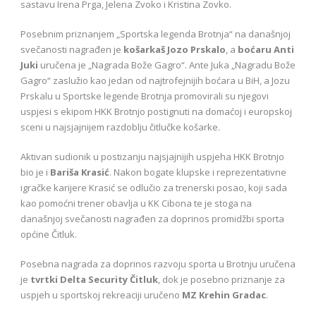
sastavu Irena Prga, Jelena Zvoko i Kristina Zovko.
Posebnim priznanjem „Sportska legenda Brotnja“ na današnjoj
svečanosti nagrađen je
košarkaš Jozo Prskalo
, a
boćaru Anti
Juki
uručena je „Nagrada Bože Gagro“. Ante Juka „Nagradu Bože
Gagro“ zaslužio kao jedan od najtrofejnijih boćara u BiH, a Jozu
Prskalu u Sportske legende Brotnja promovirali su njegovi
uspjesi s ekipom HKK Brotnjo postignuti na domaćoj i europskoj
sceni u najsjajnijem razdoblju čitlučke košarke.
Aktivan sudionik u postizanju najsjajnijih uspjeha HKK Brotnjo
bio je i
Bariša Krasić
. Nakon bogate klupske i reprezentativne
igračke karijere Krasić se odlučio za trenerski posao, koji sada
kao pomoćni trener obavlja u KK Cibona te je stoga na
današnjoj svečanosti nagrađen za doprinos promidžbi sporta
općine Čitluk.
Posebna nagrada za doprinos razvoju sporta u Brotnju uručena
je
tvrtki Delta Security Čitluk
, dok je posebno priznanje za
uspjeh u sportskoj rekreaciji uručeno
MZ Krehin Gradac
.