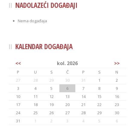
NADOLAZEĆI DOGAĐAJI
Nema događaja
KALENDAR DOGAĐAJA
<<
kol. 2026
>>
P
U
S
Č
P
S
N
27
28
29
30
31
1
2
3
4
5
6
7
8
9
10
11
12
13
14
15
16
17
18
19
20
21
22
23
24
25
26
27
28
29
30
31
1
2
3
4
5
6