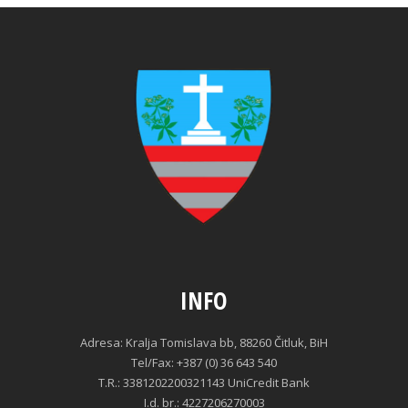
INFO
Adresa: Kralja Tomislava bb, 88260 Čitluk, BiH
Tel/Fax: +387 (0) 36 643 540
T.R.: 3381202200321143 UniCredit Bank
I.d. br.: 4227206270003