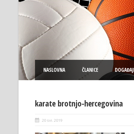
NASLOVNA
ČLANICE
DOGAĐAJ
karate brotnjo-hercegovina
20 svi. 2019