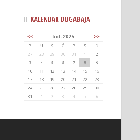
KALENDAR DOGAĐAJA
<<
kol. 2026
>>
P
U
S
Č
P
S
N
27
28
29
30
31
1
2
3
4
5
6
7
8
9
10
11
12
13
14
15
16
17
18
19
20
21
22
23
24
25
26
27
28
29
30
31
1
2
3
4
5
6