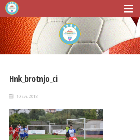
Hnk_brotnjo_ci
10 svi. 2018