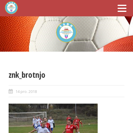
znk_brotnjo
14 pro. 2018