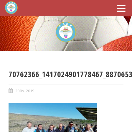
70762366_1417024901778467_887065
20 lis. 2019