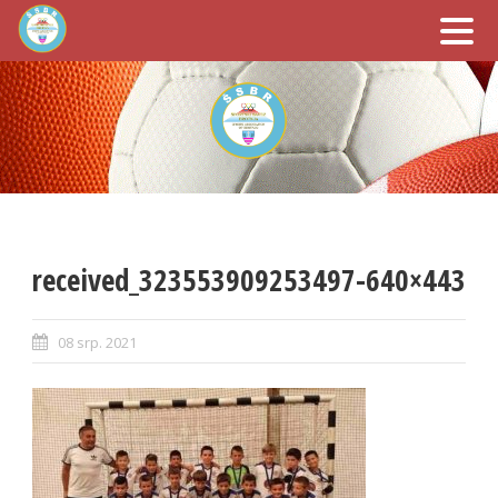
received_323553909253497-640×443
08 srp. 2021