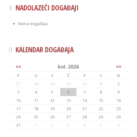
NADOLAZEĆI DOGAĐAJI
Nema događaja
KALENDAR DOGAĐAJA
<<
kol. 2026
>>
P
U
S
Č
P
S
N
27
28
29
30
31
1
2
3
4
5
6
7
8
9
10
11
12
13
14
15
16
17
18
19
20
21
22
23
24
25
26
27
28
29
30
31
1
2
3
4
5
6