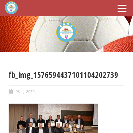
fb_img_1576594437101104202739
08 sij. 2020