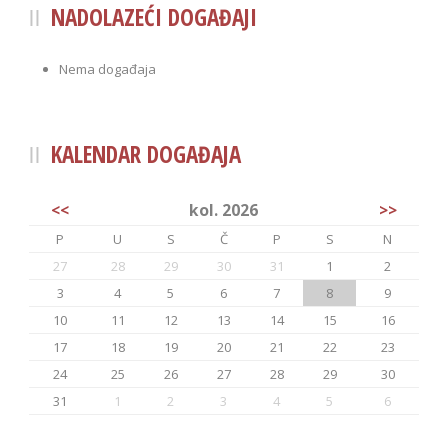
NADOLAZEĆI DOGAĐAJI
Nema događaja
KALENDAR DOGAĐAJA
<<
kol. 2026
>>
P
U
S
Č
P
S
N
27
28
29
30
31
1
2
3
4
5
6
7
8
9
10
11
12
13
14
15
16
17
18
19
20
21
22
23
24
25
26
27
28
29
30
31
1
2
3
4
5
6