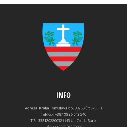
INFO
Adresa: Kralja Tomislava bb, 88260 Čitluk, BiH
Tel/Fax: +387 (0) 36 643 540
T.R.: 3381202200321143 UniCredit Bank
I.d. br.: 4227206270003