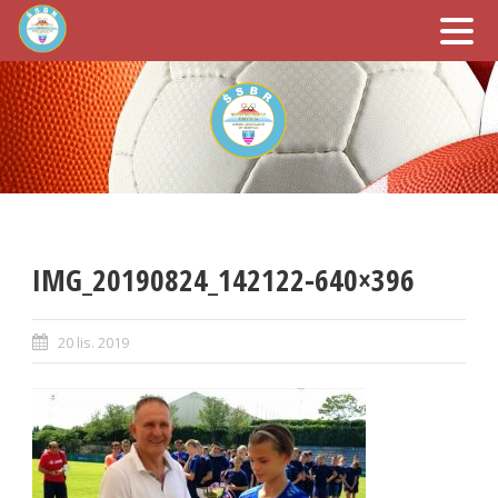
IMG_20190824_142122-640×396
20 lis. 2019