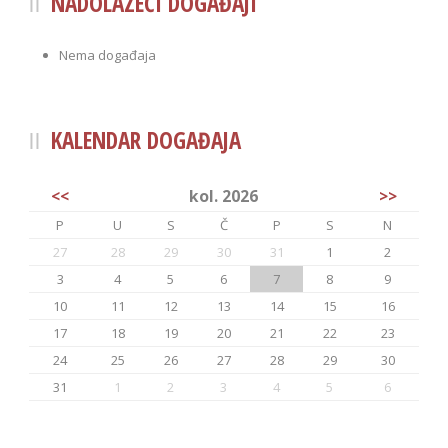
NADOLAZEĆI DOGAĐAJI
Nema događaja
KALENDAR DOGAĐAJA
<<
kol. 2026
>>
P
U
S
Č
P
S
N
27
28
29
30
31
1
2
3
4
5
6
7
8
9
10
11
12
13
14
15
16
17
18
19
20
21
22
23
24
25
26
27
28
29
30
31
1
2
3
4
5
6