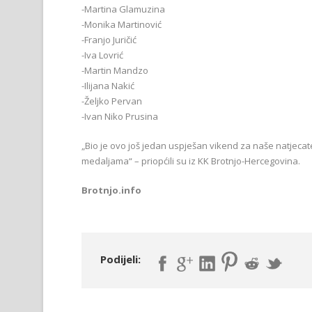
-Martina Glamuzina
-Monika Martinović
-Franjo Juričić
-Iva Lovrić
-Martin Mandzo
-Ilijana Nakić
-Željko Pervan
-Ivan Niko Prusina
„Bio je ovo još jedan uspješan vikend za naše natjecat
medaljama“ – priopćili su iz KK Brotnjo-Hercegovina.
Brotnjo.info
Podijeli: