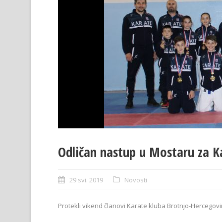
Odličan nastup u Mostaru za K
29 svi. 2019
Novosti
Protekli vikend članovi Karate kluba Brotnjo-Hercegovi