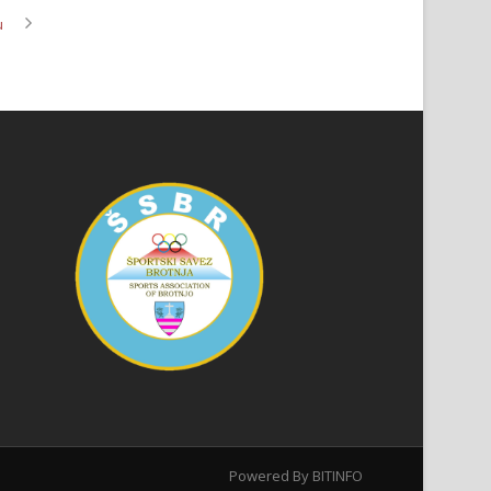
u
Powered By
BITINFO