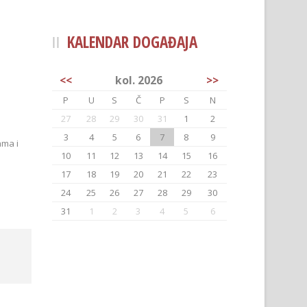
KALENDAR DOGAĐAJA
<<
kol. 2026
>>
P
U
S
Č
P
S
N
27
28
29
30
31
1
2
3
4
5
6
7
8
9
ama i
10
11
12
13
14
15
16
17
18
19
20
21
22
23
24
25
26
27
28
29
30
31
1
2
3
4
5
6