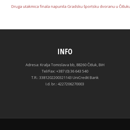
Druga utakmica finala napunila Gradsku športsku dvoranu u Čitluk
INFO
Adresa: Kralja Tomislava bb, 88260 Čitluk, BiH
Tel/Fax: +387 (0) 36 643 540
T.R.: 3381202200321143 UniCredit Bank
I.d. br.: 4227206270003