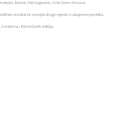
 Hrvatske, Bosne i Hercegovine, Crne Gore i Kosova
 odličan rezultat te osvojila drugo mjesto u ukupnom poretku.
, 3 srebrna i 8 brončanih odličja.