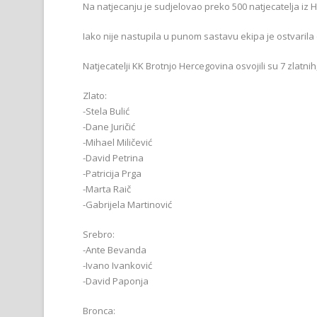
Na natjecanju je sudjelovao preko 500 natjecatelja iz
Iako nije nastupila u punom sastavu ekipa je ostvarila
Natjecatelji KK Brotnjo Hercegovina osvojili su 7 zlatnih
Zlato:
-Stela Bulić
-Dane Juričić
-Mihael Miličević
-David Petrina
-Patricija Prga
-Marta Raič
-Gabrijela Martinović
Srebro:
-Ante Bevanda
-Ivano Ivanković
-David Paponja
Bronca: