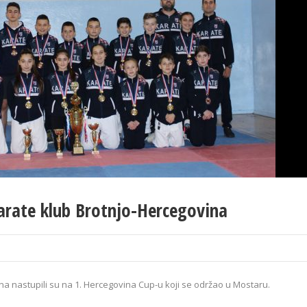
arate klub Brotnjo-Hercegovina
na nastupili su na 1. Hercegovina Cup-u koji se održao u Mostaru.