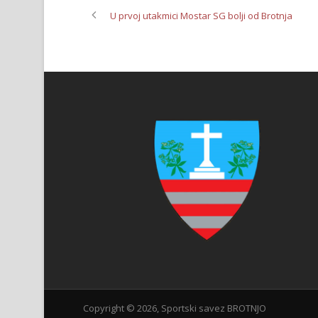
U prvoj utakmici Mostar SG bolji od Brotnja
Copyright ©
2026, Sportski savez BROTNJO