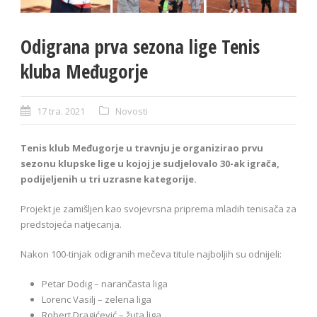
Odigrana prva sezona lige Tenis
kluba Međugorje
17 tra. 2021
Novosti
Tenis klub Međugorje u travnju je organizirao prvu
sezonu klupske lige u kojoj je sudjelovalo 30-ak igrača,
podijeljenih u tri uzrasne kategorije.
Projekt je zamišljen kao svojevrsna priprema mladih tenisača za
predstojeća natjecanja.
Nakon 100-tinjak odigranih mečeva titule najboljih su odnijeli:
Petar Dodig – narančasta liga
Lorenc Vasilj – zelena liga
Robert Dragićević – žuta liga