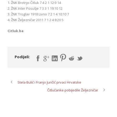
1. ŽNK Brotnjo Čitluk 7 4 2 1 12:9 14
2. ŽNK Inter Posušje 7 3 3 1 19:10 12
3. ŽNK Troglav 1918 Livno 7 2 1 4 10:10 7
4. ŽNK Željezničar 2011 7 1 2 4 8:20 5
Citluk.ba
Podijeli:
Stela Bulić i Franjo Juričić prvaci Hrvatske
Čitlučanke pobijedile Željezničar