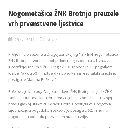
Nogometašice ŽNK Brotnjo preuzele
vrh prvenstvene ljestvice
29 svi. 2019
Novosti
Proljetni dio sezone u Drugoj ženskoj ligi NS F BiH nogometašice
ŽNK Brtonjo otvorile su pobjedom na gostovanju u Livnu. U
jučerašnjoj utakmici ŽNK Troglav 1918 poveo je 1:0 pogotkom
Josipe Pavić u 50. minuti, a dva pogotka za rezultatski preokret
postigla je Martina Bošković.
Bošković je kao pojačanje u redove ŽNK Brotnjo stigla iz ŽNK
Ombla – Dubrovnik nakon prvog dijela sezone, te je u svojoj
prvoj ligaškoj utakmici u dresu Brotnja postigla dva pogotka.
Izjednačujući pogodaka Bošković je postigla u 52. minuti, a
pogodak za pobjedu petnaest minuta kasnije.