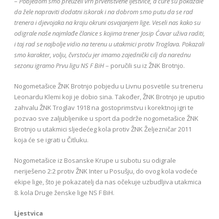
–
Pobjedom smo preuzeli vrh prvenstvene ljestvice, a cure su pokazale
da žele napraviti dodatni iskorak i na dobrom smo putu da se rad
trenera i djevojaka na kraju okruni osvajanjem lige. Veseli nas kako su
odigrale naše najmlađe članice s kojima trener Josip Ćavar uživa raditi,
i taj rad se najbolje vidio na terenu u utakmici protiv Troglava. Pokazali
smo karakter, volju, čvrstoću jer imamo zajednički cilj da narednu
sezonu igramo Prvu ligu NS F BiH
– poručili su iz ŽNK Brotnjo.
Nogometašice ŽNK Brotnjo pobjedu u Livnu posvetile su treneru
Leonardu Klemi koji je dobio sina. Također, ŽNK Brotnjo je uputio
zahvalu ŽNK Troglav 1918 na gostoprimstvu i korektnoj igri te
pozvao sve zaljubljenike u sport da podrže nogometašice ŽNK
Brotnjo u utakmici sljedećeg kola protiv ŽNK Željezničar 2011
koja će se igrati u Čitluku.
Nogometašice iz Bosanske Krupe u subotu su odigrale
neriješeno 2:2 protiv ŽNK Inter u Posušju, do ovog kola vodeće
ekipe lige, što je pokazatelj da nas očekuje uzbudljiva utakmica
8. kola Druge ženske lige NS F BiH.
Ljestvica