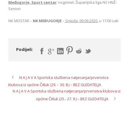
Međugorje, Sport centar
: nogomet: Županijska liga NS HNŽ-
Seniori
NK MOSTAR –
NK MEĐUGORJE
–
Srijeda, 09.09.2020.
u 17:00 sati
Podijeli:
N A J A V A Sportska službena natjecanja/prvenstva
klubova iz općine Čitluk (29. – 30. 8.) – BEZ GLEDATELJA
N A J A V A Sportska službena natjecanja/prvenstva klubova iz
općine Čitluk (25.- 27. 9.) – BEZ GLEDATELJA