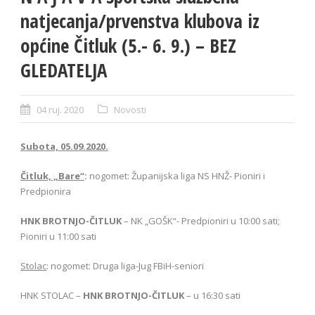
natjecanja/prvenstva klubova iz
općine Čitluk (5.- 6. 9.) – BEZ
GLEDATELJA
04 ruj. 2020
Novosti
Subota, 05.09.2020.
Čitluk, „Bare“
:
nogomet: Županijska liga NS HNŽ- Pioniri i
Predpionira
HNK BROTNJO-ČITLUK
– NK „GOŠK“- Predpioniri u 10:00 sati;
Pioniri u 11:00 sati
Stolac
: nogomet: Druga liga-Jug FBiH-seniori
HNK STOLAC –
HNK BROTNJO-ČITLUK
– u 16:30 sati