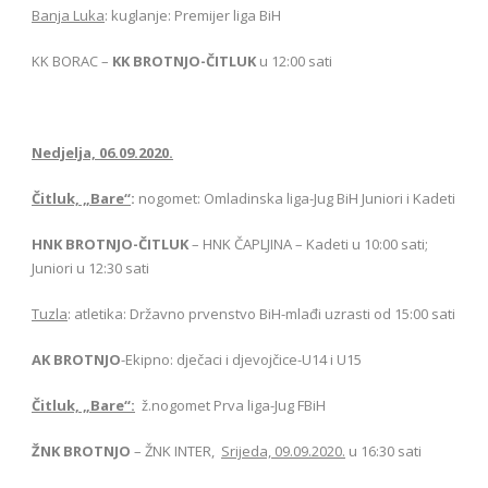
Banja Luka
: kuglanje: Premijer liga BiH
KK BORAC –
KK BROTNJO-ČITLUK
u 12:00 sati
Nedjelja, 06.09.2020.
Čitluk, „Bare“
:
nogomet: Omladinska liga-Jug BiH Juniori i Kadeti
HNK BROTNJO-ČITLUK
– HNK ČAPLJINA – Kadeti u 10:00 sati;
Juniori u 12:30 sati
Tuzla
: atletika: Državno prvenstvo BiH-mlađi uzrasti od 15:00 sati
AK BROTNJO
-Ekipno: dječaci i djevojčice-U14 i U15
Čitluk, „Bare“:
ž.nogomet Prva liga-Jug FBiH
ŽNK BROTNJO
– ŽNK INTER,
Srijeda, 09.09.2020.
u 16:30 sati