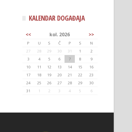
KALENDAR DOGAĐAJA
<<
kol. 2026
>>
P
U
S
Č
P
S
N
27
28
29
30
31
1
2
3
4
5
6
7
8
9
10
11
12
13
14
15
16
17
18
19
20
21
22
23
24
25
26
27
28
29
30
31
1
2
3
4
5
6