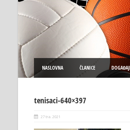
NASLOVNA
ČLANICE
DOGAĐAJ
tenisaci-640×397
27 tra. 2021