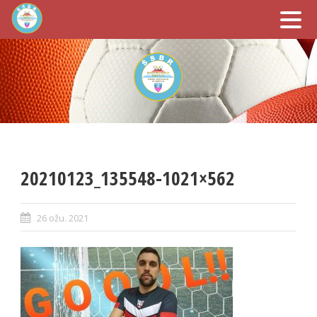
20210123_135548-1021×562
26 ožu. 2021