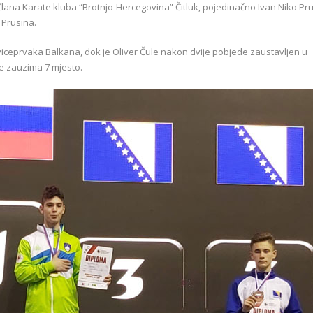
 člana Karate kluba “Brotnjo-Hercegovina” Čitluk, pojedinačno Ivan Niko Pru
o Prusina.
viceprvaka Balkana, dok je Oliver Čule nakon dvije pobjede zaustavljen u
je zauzima 7 mjesto.