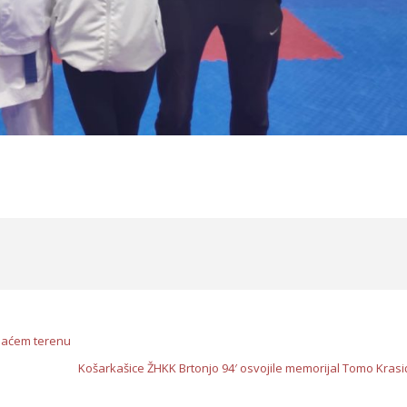
maćem terenu
Košarkašice ŽHKK Brtonjo 94′ osvojile memorijal Tomo Krasi