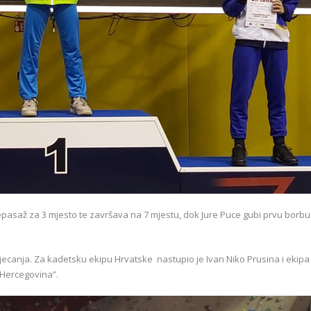
u repasaž za 3 mjesto te završava na 7 mjestu, dok Jure Puce gubi prvu borbu 
jecanja. Za kadetsku ekipu Hrvatske nastupio je Ivan Niko Prusina i ekipa
-Hercegovina”.