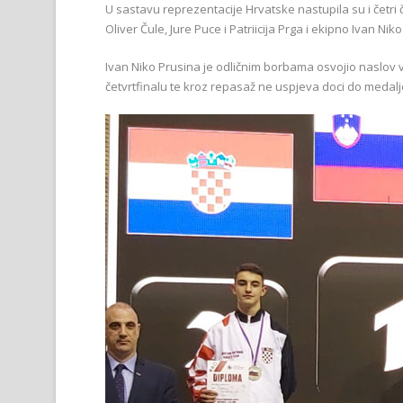
U sastavu reprezentacije Hrvatske nastupila su i četri
Oliver Čule, Jure Puce i Patriicija Prga i ekipno Ivan Nik
Ivan Niko Prusina je odličnim borbama osvojio naslov 
četvrtfinalu te kroz repasaž ne uspjeva doci do medal