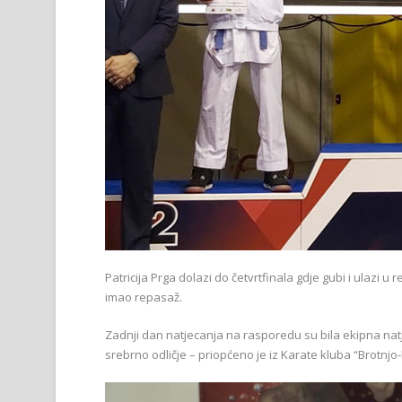
Patricija Prga dolazi do četvrtfinala gdje gubi i ulazi 
imao repasaž.
Zadnji dan natjecanja na rasporedu su bila ekipna nat
srebrno odličje – priopćeno je iz Karate kluba “Brotnjo