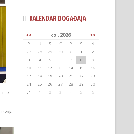
KALENDAR DOGAĐAJA
<<
kol. 2026
>>
P
U
S
Č
P
S
N
27
28
29
30
31
1
2
3
4
5
6
7
8
9
10
11
12
13
14
15
16
17
18
19
20
21
22
23
24
25
26
27
28
29
30
31
1
2
3
4
5
6
i nije
 osvaja