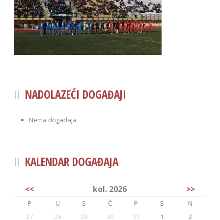
NADOLAZEĆI DOGAĐAJI
Nema događaja
KALENDAR DOGAĐAJA
<<
kol. 2026
>>
P
U
S
Č
P
S
N
27
28
29
30
31
1
2