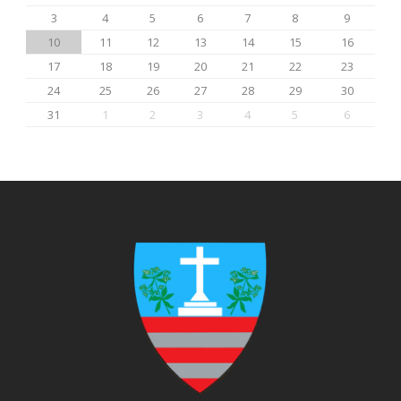
3
4
5
6
7
8
9
10
11
12
13
14
15
16
17
18
19
20
21
22
23
24
25
26
27
28
29
30
31
1
2
3
4
5
6