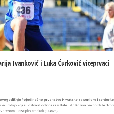
arija Ivanković i Luka Ćurković viceprvaci
 je ovogodišnje Pojedinačno prvenstvo Hrvatske za seniore i seniorke
ba Brotnjo koji su ostvarili odlične rezultate. Filip Kozina nakon titule dvo
tvorenom u disciplini troskok (14.86m).