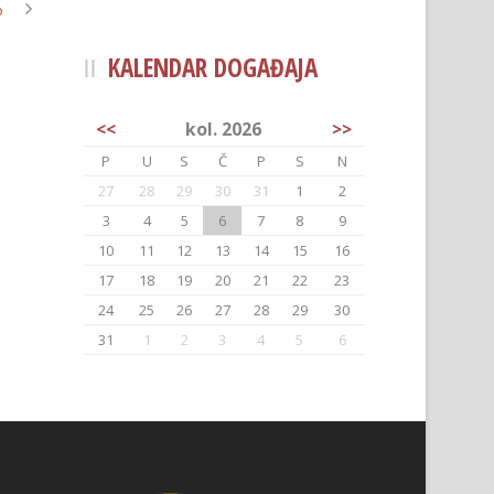
o
KALENDAR DOGAĐAJA
<<
kol. 2026
>>
P
U
S
Č
P
S
N
27
28
29
30
31
1
2
3
4
5
6
7
8
9
10
11
12
13
14
15
16
17
18
19
20
21
22
23
24
25
26
27
28
29
30
31
1
2
3
4
5
6