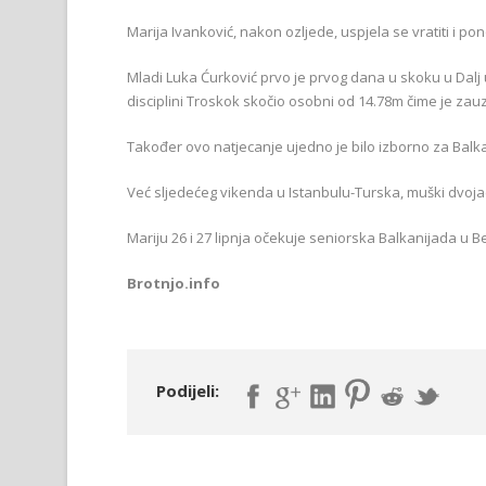
Marija Ivanković, nakon ozljede, uspjela se vratiti i pon
Mladi Luka Ćurković prvo je prvog dana u skoku u Dalj
disciplini Troskok skočio osobni od 14.78m čime je zau
Također ovo natjecanje ujedno je bilo izborno za Bal
Već sljedećeg vikenda u Istanbulu-Turska, muški dvojac 
Mariju 26 i 27 lipnja očekuje seniorska Balkanijada u B
Brotnjo.info
Podijeli: