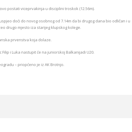
ovo postati viceprvakinja u disciplini troskok (12.56m).
 uspjeo doći do novog osobnog od 7.14m da bi drugog dana bio odličan i u
zeo drugo mjesto iza starijeg klupskog kolege.
kanska prvenstva koja dolaze.
Filip i Luka nastupit će na juniorskoj Balkanijadi U20.
eogradu – priopćeno je iz AK Brotnjo.