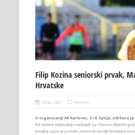
Filip Kozina seniorski prvak, M
Hrvatske
07 lip. 2021
Novosti
U organizaciji AK Karlovac, 5 i 6. lipnja, održano
Na ovome natjecanju nastupili su i članovi Atletskog klu
prvaka uspio je postati i seniorski prvak Hrvatske na o