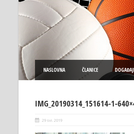
NASLOVNA
ČLANICE
DOGAĐAJ
IMG_20190314_151614-1-640×
29 svi. 2019