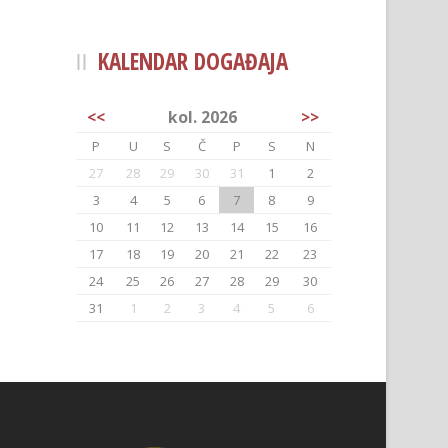
KALENDAR DOGAĐAJA
<<
kol. 2026
>>
P
U
S
Č
P
S
N
27
28
29
30
31
1
2
3
4
5
6
7
8
9
10
11
12
13
14
15
16
17
18
19
20
21
22
23
24
25
26
27
28
29
30
31
1
2
3
4
5
6