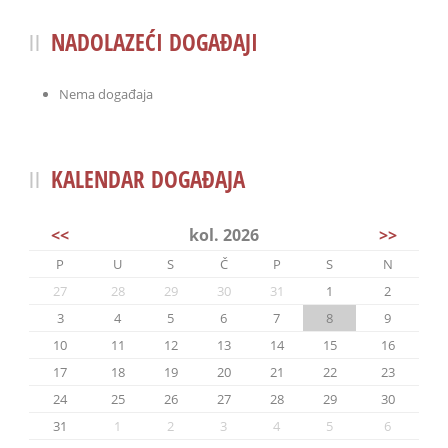
NADOLAZEĆI DOGAĐAJI
Nema događaja
KALENDAR DOGAĐAJA
<<
kol. 2026
>>
P
U
S
Č
P
S
N
27
28
29
30
31
1
2
3
4
5
6
7
8
9
10
11
12
13
14
15
16
17
18
19
20
21
22
23
24
25
26
27
28
29
30
31
1
2
3
4
5
6