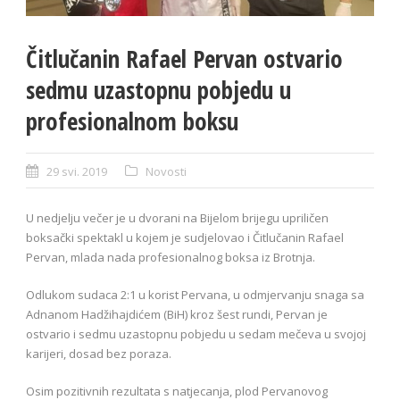
Čitlučanin Rafael Pervan ostvario
sedmu uzastopnu pobjedu u
profesionalnom boksu
29 svi. 2019
Novosti
U nedjelju večer je u dvorani na Bijelom brijegu upriličen
boksački spektakl u kojem je sudjelovao i Čitlučanin Rafael
Pervan, mlada nada profesionalnog boksa iz Brotnja.
Odlukom sudaca 2:1 u korist Pervana, u odmjervanju snaga sa
Adnanom Hadžihajdićem (BiH) kroz šest rundi, Pervan je
ostvario i sedmu uzastopnu pobjedu u sedam mečeva u svojoj
karijeri, dosad bez poraza.
Osim pozitivnih rezultata s natjecanja, plod Pervanovog