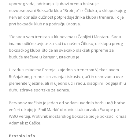
upornog rada, odricanja i ljubavi prema boksu je i
novoosnovani Boksački klub “Brotnjo” iz Čitluka, u sklopu kojeg
Pervan obnaša dužnost potpredsjednika kluba i trenera. To je
prvi boksački klub na području Brotnja.
“Dosada sam trenirao u klubovima u Čapljini i Mostaru. Sada
imamo odlične uvjete za rad i u našem Čitluku, u sklopu prvog
boksačkog kluba, što će mi svakako olakšati pripreme za
buduće mečeve u karijeri”, istaknuo je.
U radu s mladima Brotnja, zajedno s trenerom Vjekoslavom
Bošnjakom, prenosi im znanja i iskustva, uči ih osnovama ove
plemenite vještine, ali ih ujedno uči i redu, disciplini i odgaja ih u
duhu zdrave sportske zajednice.
Pervanov meč bio je jedan od sedam uvodnih borbi uoči borbe
večeri u kojoj je Emil Markić obranio titulu prvaka Europe po
WBO verziji. Protivnik mostarskog boksača bio je boksač Tomaš
Adamek iz Češke.
Brotnjo.info