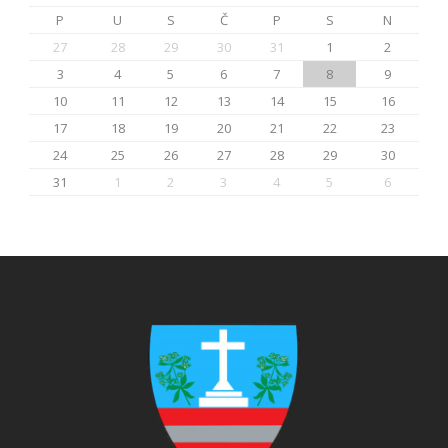
P
U
S
Č
P
S
N
27
28
29
30
31
1
2
3
4
5
6
7
8
9
10
11
12
13
14
15
16
17
18
19
20
21
22
23
24
25
26
27
28
29
30
31
1
2
3
4
5
6