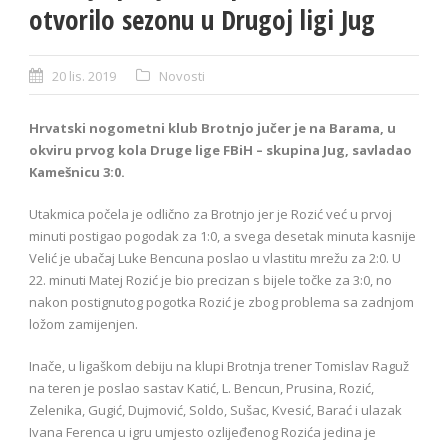
otvorilo sezonu u Drugoj ligi Jug
20 lis. 2019
Novosti
Hrvatski nogometni klub Brotnjo jučer je na Barama, u
okviru prvog kola Druge lige FBiH – skupina Jug, savladao
Kamešnicu 3:0.
Utakmica počela je odlično za Brotnjo jer je Rozić već u prvoj
minuti postigao pogodak za 1:0, a svega desetak minuta kasnije
Velić je ubačaj Luke Bencuna poslao u vlastitu mrežu za 2:0. U
22. minuti Matej Rozić je bio precizan s bijele točke za 3:0, no
nakon postignutog pogotka Rozić je zbog problema sa zadnjom
ložom zamijenjen.
Inače, u ligaškom debiju na klupi Brotnja trener Tomislav Raguž
na teren je poslao sastav Katić, L. Bencun, Prusina, Rozić,
Zelenika, Gugić, Dujmović, Soldo, Sušac, Kvesić, Barać i ulazak
Ivana Ferenca u igru umjesto ozlijeđenog Rozića jedina je