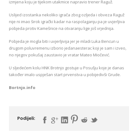
izmjena koju je tijekom utakmice napravio trener Raguž.
Uslijed izostanka nekoliko igrača zbog ozljeda i obveza Raguž
nije ni imao širok igrački kadar na raspolaganju pa je uvjerljiva
pobjeda protiv Kamešnice na otvaranju lige još vrjednija.
Pobjeda je mogla biti i uvjerljivija jer je mladi Luka Bencun u
drugom poluvremenu izborio jedanaesterac koji je sam i izveo,
no njegov pokušaj zaustavio je vratar Mateo Miočević.
U sljedećem kolu HNK Brotnjo gostuje u Posušju koje je danas
također imalo uspješan start prvenstva u pobijedivši Grude.
Bortnjo.info
Podijeli: