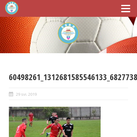
60498261_1312681585546133_682773
29 svi. 2019