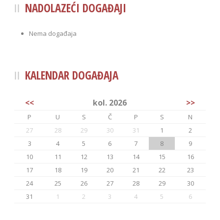
NADOLAZEĆI DOGAĐAJI
Nema događaja
KALENDAR DOGAĐAJA
<<
kol. 2026
>>
P
U
S
Č
P
S
N
27
28
29
30
31
1
2
3
4
5
6
7
8
9
10
11
12
13
14
15
16
17
18
19
20
21
22
23
24
25
26
27
28
29
30
31
1
2
3
4
5
6