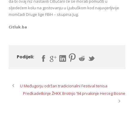
da bi ovaj niz nastavili Čitlučani će se morati pomučiti u
sljedećem kolu na gostovanju u Ljubuškom kod najuvjerljivije
momčadi Druge lige FBiH – skupina Jug.
Citluk.ba
Podijeli:
U Međugorju održan tradicionalni Festival tenisa
Predkadetkinje ŽHKK Brotnjo ’94 prvakinje Herceg Bosne