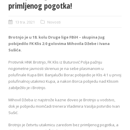
primljenog pogotka!
13 tra. 2021
Novosti
Brotnjo je u 18. kolu Druge lige FBiH – skupina Jug
pobijedilo FK Klis 2:0 golovima Mihovila Džebe i Ivana
Sušića.
Protivnik HNK Brotnjo, FK Klis iz Buturović Polja pažnju
nogometne javnosti skrenuo je na sebe plasmanom u
polufinale Kupa BiH. Banjalučki Borac pobijedio je Klis 4:1 u prvoj
polufinalnoj utakmici Kupa, a nakon Borca pobjedu nad Klisom
zabilježilo je i Brotnjo.
Mihovil Džeba iz najstrože kazne doveo je Brotnjo u vodstvo,
dok je pobjedu momčadi trenera Vladimira Vasilja potvrdio Ivan
Sušić.
Brotnjo je četvrtu utakmicu zaredom bez primljenog pogotka, a