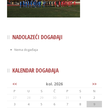
NADOLAZEĆI DOGAĐAJI
Nema događaja
KALENDAR DOGAĐAJA
<<
kol. 2026
>>
P
U
S
Č
P
S
N
27
28
29
30
31
1
2
3
4
5
6
7
8
9