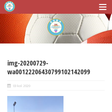
img-20200729-
wa00122206430799102142099
03 kol. 2020