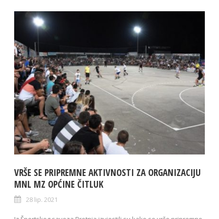
VRŠE SE PRIPREMNE AKTIVNOSTI ZA ORGANIZACIJU
MNL MZ OPĆINE ČITLUK
28 lip. 2021
Iz Športskog saveza Brotnja izvjestili su kako se vrše pripremne