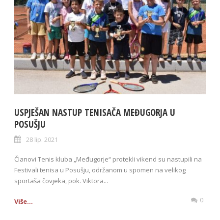
USPJEŠAN NASTUP TENISAČA MEĐUGORJA U
POSUŠJU
28 lip. 2021
Članovi Tenis kluba „Međugorje“ protekli vikend su nastupili na
Festivali tenisa u Posušju, održanom u spomen na velikog
sportaša čovjeka, pok. Viktora...
0
Više...