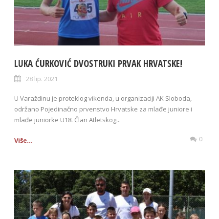
LUKA ĆURKOVIĆ DVOSTRUKI PRVAK HRVATSKE!
28 lip. 2021
U Varaždinu je proteklog vikenda, u organizaciji AK Sloboda,
održano Pojedinačno prvenstvo Hrvatske za mlađe juniore i
mlađe juniorke U18. Član Atletskog...
0
Više...